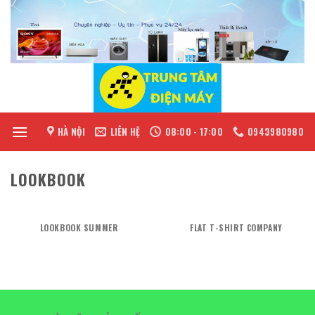
Skip
to
content
HÀ NỘI
LIÊN HỆ
08:00 - 17:00
0943980980
LOOKBOOK
LOOKBOOK SUMMER
FLAT T-SHIRT COMPANY