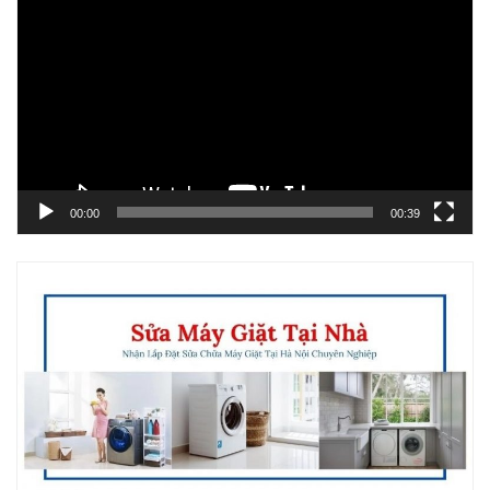
chơi
Video
00:00
00:39