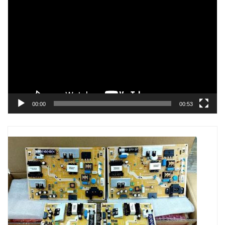
Trình
chơi
Video
00:00
00:53