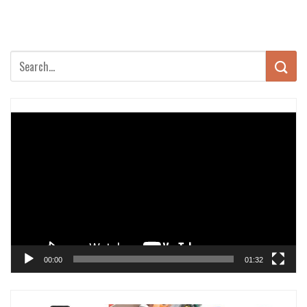
Trình
chơi
Video
00:00
01:32