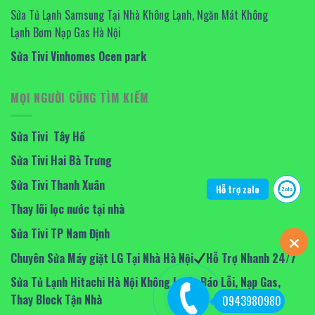
Sửa Tủ Lạnh Samsung Tại Nhà Không Lạnh, Ngăn Mát Không
Lạnh Bơm Nạp Gas Hà Nội
Sửa Tivi Vinhomes Ocen park
MỌI NGƯỜI CŨNG TÌM KIẾM
Sửa Tivi Tây Hồ
Sửa Tivi Hai Bà Trưng
Sửa Tivi Thanh Xuân
Hỗ trợ zalo
Thay lõi lọc nước tại nhà
Sửa Tivi TP Nam Định
Chuyên Sửa Máy giặt LG Tại Nhà Hà Nội
Hỗ Trợ Nhanh 24/7
Sửa Tủ Lạnh Hitachi Hà Nội Không Lạnh, Báo Lỗi, Nạp Gas,
Thay Block Tận Nhà
0943980980