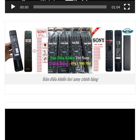
00:00
01:04
Bán điều khiển tivi sony chính hãng
Trình
chơi
Video