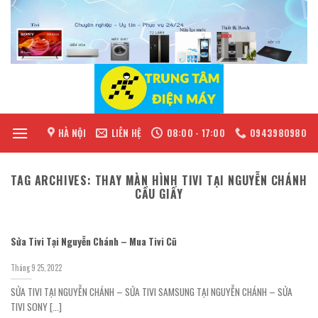
Skip
to
content
HÀ NỘI
LIÊN HỆ
08:00 - 17:00
0943980980
TAG ARCHIVES:
THAY MÀN HÌNH TIVI TẠI NGUYỄN CHÁNH
CẦU GIẤY
Sửa Tivi Tại Nguyễn Chánh – Mua Tivi Cũ
Tháng 9 25, 2022
SỬA TIVI TẠI NGUYỄN CHÁNH – SỬA TIVI SAMSUNG TẠI NGUYỄN CHÁNH – SỬA
TIVI SONY [...]