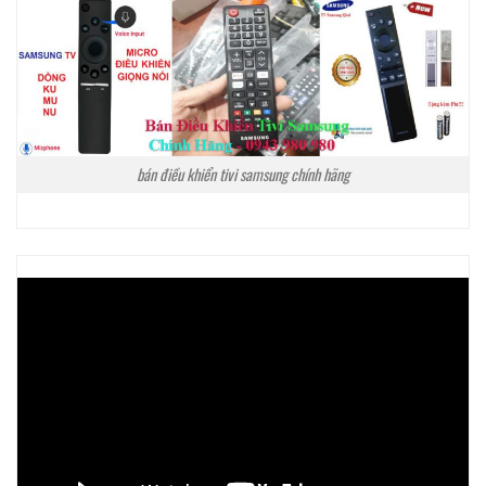
bán điều khiển tivi samsung chính hãng
Trình
chơi
Video