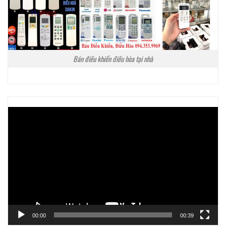
Bán điều khiển điều hòa tại nhà
Trình
chơi
Video
00:00
00:39