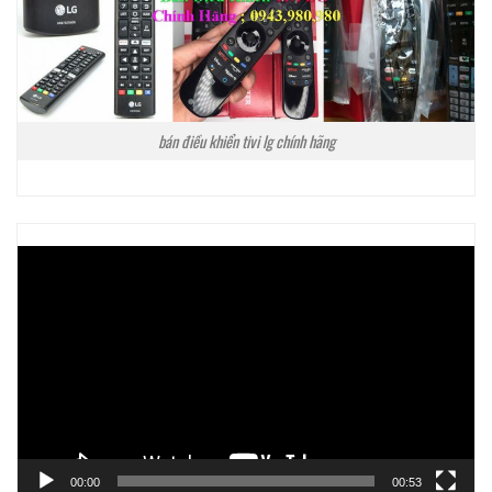
bán điều khiển tivi lg chính hãng
Trình
chơi
Video
00:00
00:53