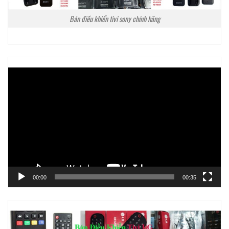
Bán điều khiển tivi sony chính hãng
Trình
chơi
Video
00:00
00:35