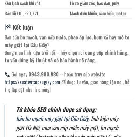
Kêu lạch cạch khi vắt
Lò xo giảm xóc, bạc đạn, puly
Báo lỗi E10, E20, E21…
Mạch điều khiển, cảm biến, motor
Kết luận
Bạn cần
bo mạch, van cấp nước, phao áp lực, bơm xả hay mô tơ
máy giặt tại Cầu Giấy
?
Đừng mua linh kiện trôi nổi – hãy chọn nơi
cung cấp chính hãng,
tư vấn đúng kỹ thuật và có bảo hành rõ ràng
.
Gọi ngay
0943.980.980
– hoặc truy cập website
https://suativitaicaugiay.com
để được tư vấn, giao hàng tận nơi, hỗ
trợ lắp đặt nhanh chóng!
Từ khóa SEO chính được sử dụng:
bán bo mạch máy giặt tại Cầu Giấy
, linh kiện máy
giặt Hà Nội, mua van cấp nước máy giặt, bo mạch
máy giặt Electrolux, công tắc cửa máy giặt LG, sửa