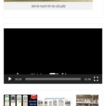
bán bo mạch tivi tại cầu giấy
Trình
chơi
Video
00:00
01:06