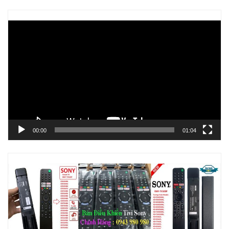
Trình
chơi
Video
00:00
01:04