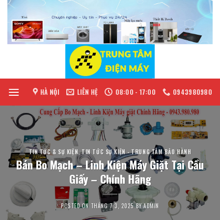
Skip
to
content
HÀ NỘI
LIÊN HỆ
08:00 - 17:00
0943980980
TIN TỨC & SỰ KIỆN
,
TIN TỨC SỰ KIỆN - TRUNG TÂM BẢO HÀNH
Bán Bo Mạch – Linh Kiện Máy Giặt Tại Cầu
Giấy – Chính Hãng
POSTED ON
THÁNG 7 3, 2025
BY
ADMIN