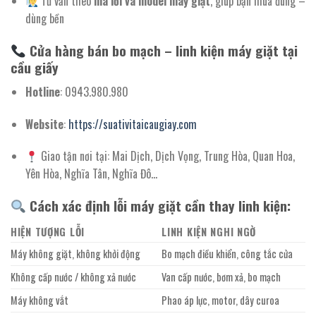
Tư vấn theo
mã lỗi và model máy giặt
, giúp bạn mua đúng –
dùng bền
Cửa hàng bán bo mạch – linh kiện máy giặt tại
cầu giấy
Hotline
: 0943.980.980
Website
:
https://suativitaicaugiay.com
Giao tận nơi tại: Mai Dịch, Dịch Vọng, Trung Hòa, Quan Hoa,
Yên Hòa, Nghĩa Tân, Nghĩa Đô…
Cách xác định lỗi máy giặt cần thay linh kiện:
HIỆN TƯỢNG LỖI
LINH KIỆN NGHI NGỜ
Máy không giặt, không khởi động
Bo mạch điều khiển, công tắc cửa
Không cấp nước / không xả nước
Van cấp nước, bơm xả, bo mạch
Máy không vắt
Phao áp lực, motor, dây curoa