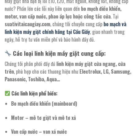
Máy giặt nhà bạn bị lỗi E10, E20, mất nguồn, không vắt, không cấp
nước? Phần lớn các lỗi này liên quan đến
bo mạch điều khiển,
motor, van cấp nước, phao áp lực hoặc công tắc cửa
. Tại
suativitaicaugiay.com
, chúng tôi chuyên cung cấp
bo mạch và
linh kiện máy giặt chính hãng tại Cầu Giấy
, giao nhanh trong
ngày, hỗ trợ tư vấn miễn phí và bảo hành đầy đủ.
Các loại linh kiện máy giặt cung cấp:
Chúng tôi phân phối đầy đủ
linh kiện máy giặt cửa ngang, cửa
trên
, phù hợp cho các thương hiệu như
Electrolux, LG, Samsung,
Panasonic, Toshiba, Aqua…
Các linh kiện phổ biến:
Bo mạch điều khiển (mainboard)
Motor – mô tơ giặt và mô tơ xả
Van cấp nước – van xả nước