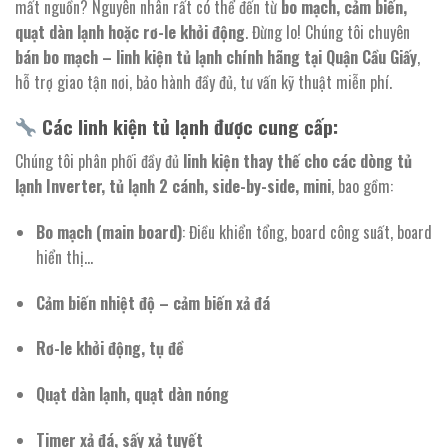
mất nguồn? Nguyên nhân rất có thể đến từ
bo mạch, cảm biến,
quạt dàn lạnh hoặc rơ-le khởi động
. Đừng lo! Chúng tôi chuyên
bán bo mạch – linh kiện tủ lạnh chính hãng tại Quận Cầu Giấy
,
hỗ trợ giao tận nơi, bảo hành đầy đủ, tư vấn kỹ thuật miễn phí.
Các linh kiện tủ lạnh được cung cấp:
Chúng tôi phân phối đầy đủ
linh kiện thay thế cho các dòng tủ
lạnh Inverter, tủ lạnh 2 cánh, side-by-side, mini
, bao gồm:
Bo mạch (main board)
: Điều khiển tổng, board công suất, board
hiển thị…
Cảm biến nhiệt độ – cảm biến xả đá
Rơ-le khởi động, tụ đề
Quạt dàn lạnh, quạt dàn nóng
Timer xả đá, sấy xả tuyết