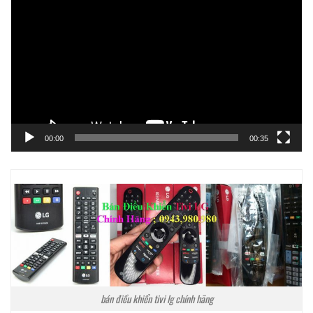
chơi
Video
00:00
00:35
bán điều khiển tivi lg chính hãng