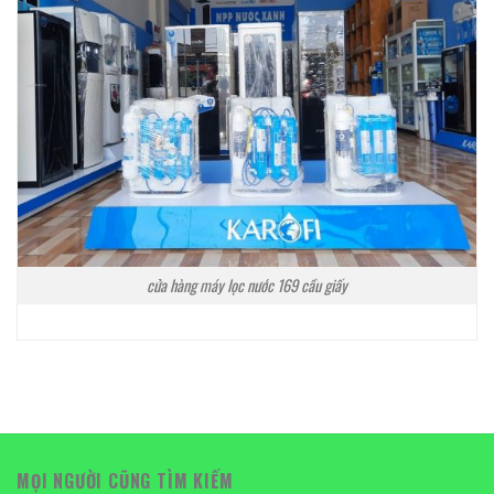
cửa hàng máy lọc nước 169 cầu giấy
MỌI NGƯỜI CŨNG TÌM KIẾM