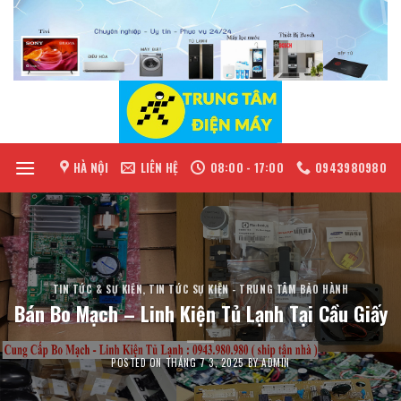
Skip
to
content
HÀ NỘI
LIÊN HỆ
08:00 - 17:00
0943980980
TIN TỨC & SỰ KIỆN
,
TIN TỨC SỰ KIỆN - TRUNG TÂM BẢO HÀNH
Bán Bo Mạch – Linh Kiện Tủ Lạnh Tại Cầu Giấy
POSTED ON
THÁNG 7 3, 2025
BY
ADMIN