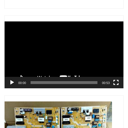
Trình
chơi
Video
00:00
00:53