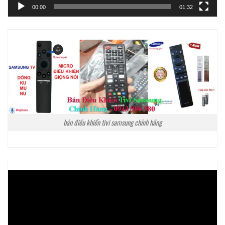
00:00
01:32
bán điều khiển tivi samsung chính hãng
Trình
chơi
Video