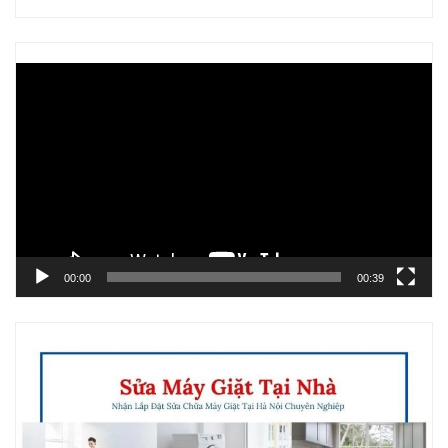
Trình
chơi
Video
00:00
00:39