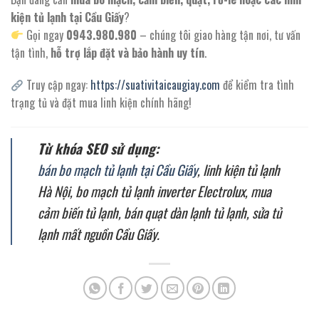
kiện tủ lạnh tại Cầu Giấy
?
Gọi ngay
0943.980.980
– chúng tôi giao hàng tận nơi, tư vấn
tận tình,
hỗ trợ lắp đặt và bảo hành uy tín
.
Truy cập ngay:
https://suativitaicaugiay.com
để kiểm tra tình
trạng tủ và đặt mua linh kiện chính hãng!
Từ khóa SEO sử dụng:
bán bo mạch tủ lạnh tại Cầu Giấy
, linh kiện tủ lạnh
Hà Nội, bo mạch tủ lạnh inverter Electrolux, mua
cảm biến tủ lạnh, bán quạt dàn lạnh tủ lạnh, sửa tủ
lạnh mất nguồn Cầu Giấy.