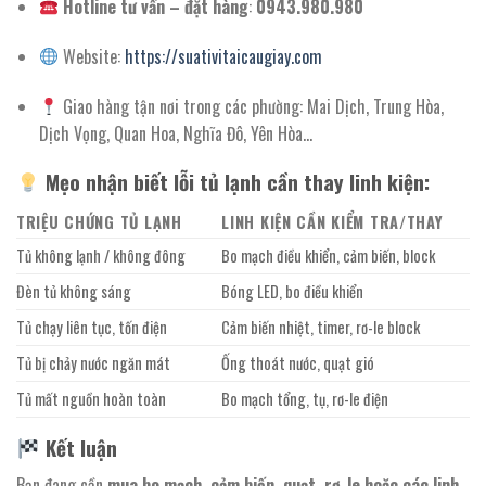
Hotline tư vấn – đặt hàng
:
0943.980.980
Website:
https://suativitaicaugiay.com
Giao hàng tận nơi trong các phường: Mai Dịch, Trung Hòa,
Dịch Vọng, Quan Hoa, Nghĩa Đô, Yên Hòa…
Mẹo nhận biết lỗi tủ lạnh cần thay linh kiện:
TRIỆU CHỨNG TỦ LẠNH
LINH KIỆN CẦN KIỂM TRA/THAY
Tủ không lạnh / không đông
Bo mạch điều khiển, cảm biến, block
Đèn tủ không sáng
Bóng LED, bo điều khiển
Tủ chạy liên tục, tốn điện
Cảm biến nhiệt, timer, rơ-le block
Tủ bị chảy nước ngăn mát
Ống thoát nước, quạt gió
Tủ mất nguồn hoàn toàn
Bo mạch tổng, tụ, rơ-le điện
Kết luận
Bạn đang cần
mua bo mạch, cảm biến, quạt, rơ-le hoặc các linh