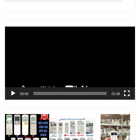
Trình
chơi
Video
00:00
01:06