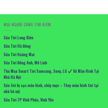
MỌI NGƯỜI CŨNG TÌM KIẾM
Sửa Tivi Long Biên
Sửa Tivi Hà Đông
Sửa Tivi Hoàng Mai
Sửa Tivi Đông Anh, Mê Linh
Thu Mua Smart Tivi Samsung, Sony, LG
Vỡ Màn Hình Tại
Nhà Hà Nội
Sửa tivi bị sọc màn hình, chảy mực – Thay màn hình tivi tại
nhà hà nội
Sửa Tivi TP Vĩnh Phúc, Vĩnh Yên