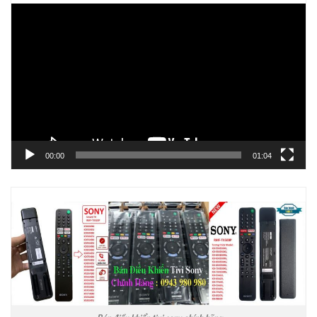
Trình
chơi
Video
00:00
01:04