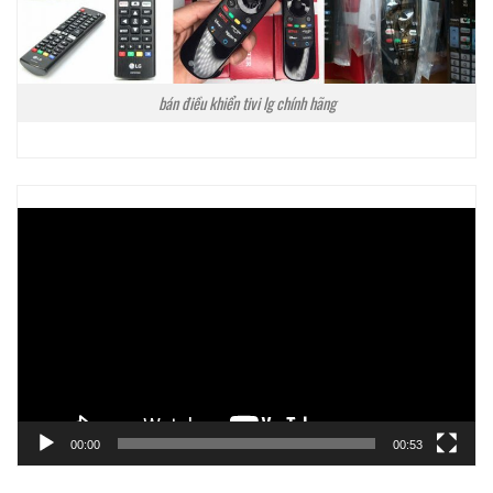
bán điều khiển tivi lg chính hãng
Trình
chơi
Video
00:00
00:53