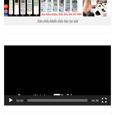
Bán điều khiển điều hòa tại nhà
Trình
chơi
Video
00:00
00:39