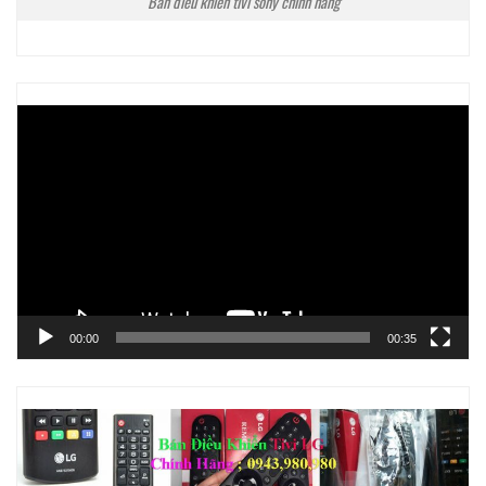
Bán điều khiển tivi sony chính hãng
Trình
chơi
Video
00:00
00:35