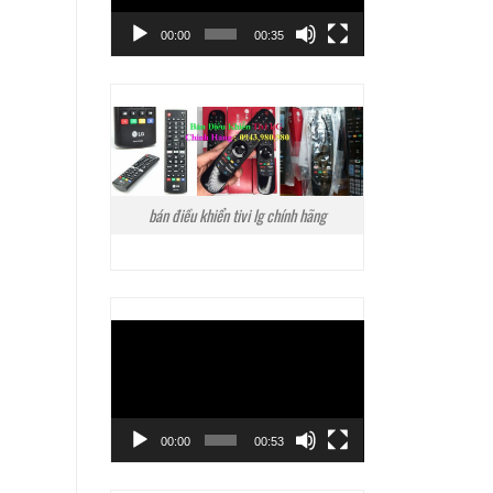
00:00
00:35
bán điều khiển tivi lg chính hãng
Trình
chơi
Video
00:00
00:53