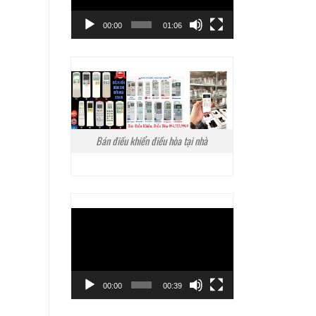
00:00
01:06
Bán điều khiển điều hòa tại nhà
Trình
chơi
Video
00:00
00:39