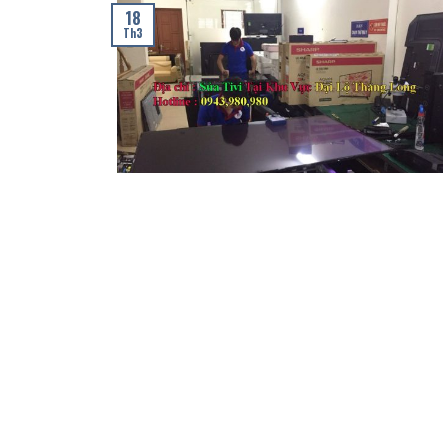
18
Th3