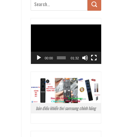
Trình
chơi
Video
00:00
01:32
bán điều khiển tivi samsung chính hãng