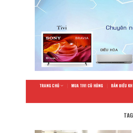
Skip
to
content
TRANG CHỦ
MUA TIVI CŨ HỎNG
BÁN ĐIỀU KH
TAG