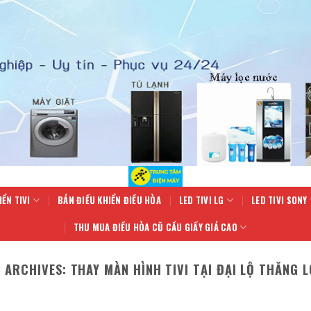
IỂN TIVI
BÁN ĐIỀU KHIỂN ĐIỀU HÒA
LED TIVI LG
LED TIVI SONY
THU MUA ĐIỀU HÒA CŨ CẦU GIẤY GIÁ CAO
 ARCHIVES:
THAY MÀN HÌNH TIVI TẠI ĐẠI LỘ THĂNG 