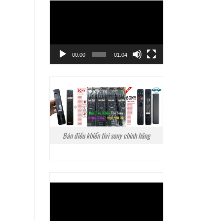
Trình
chơi
Video
00:00
01:04
Bán điều khiển tivi sony chính hãng
Trình
chơi
Video