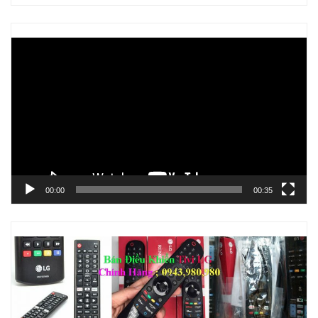
Trình
chơi
Video
00:00
00:35