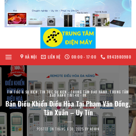
Skip
to
content
HÀ NỘI
LIÊN HỆ
08:00 - 17:00
0943980980
TIN TỨC & SỰ KIỆN
,
TIN TỨC SỰ KIỆN - TRUNG TÂM BẢO HÀNH
,
TRUNG TÂM
BẢO HÀNH TIVI 4K - 8K
Bán Điều Khiển Điều Hòa Tại Phạm Văn Đồng,
Tân Xuân – Uy Tín
POSTED ON
THÁNG 6 30, 2025
BY
ADMIN