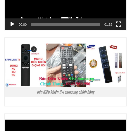
00:00
01:32
bán điều khiển tivi samsung chính hãng
Trình
chơi