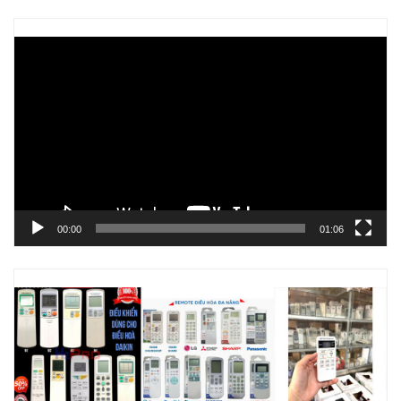
Trình
chơi
Video
00:00
01:06