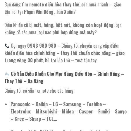
Bạn đang tìm
remote điều hòa thay thế
, cần mua nhanh – giao
tận nơi tại
Phạm Văn Đồng, Tân Xuân
?
Điều khiển cũ bị
mất, hỏng, liệt nút, không còn hoạt động
, bạn
không rõ nên mua loại nào
phù hợp đúng mã máy
?
Gọi ngay
0943 980 980
– Chúng tôi chuyên cung cấp
điều
khiển điều hòa chính hãng – thay thế chuẩn chức năng – giao
trong vòng 30 phút
, hỗ trợ lắp thử – test tận tay.
Có Sẵn Điều Khiển Cho Mọi Hãng Điều Hòa – Chính Hãng –
Thay Thế – Đa Năng
Chúng tôi có sẵn remote cho các hãng:
Panasonic – Daikin – LG – Samsung – Toshiba –
Electrolux – Mitsubishi – Midea – Casper – Funiki – Sanyo
– Gree – Sharp – TCL…