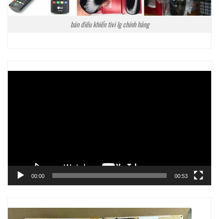
bán điều khiển tivi lg chính hãng
Trình
chơi
Video
00:00
00:53