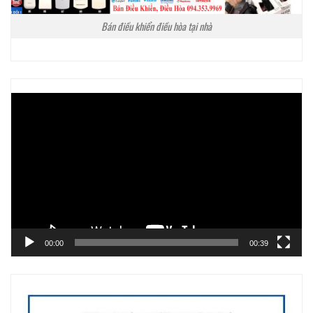
Bán điều khiển điều hòa tại nhà
Trình
chơi
Video
00:00
00:39