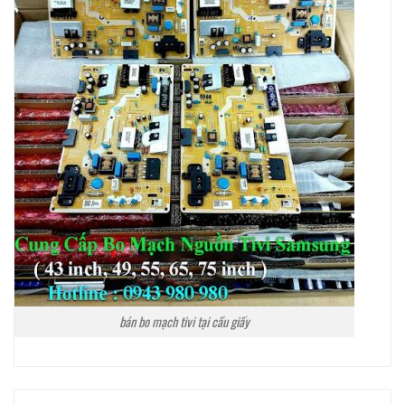
bán bo mạch tivi tại cầu giấy