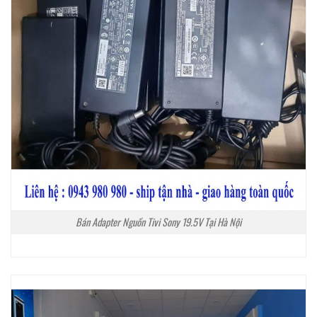
Bán Adapter Nguồn Tivi Sony 19.5V Tại Hà Nội