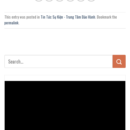
This entry was posted in
Tin Tức Sự Kiện - Trung Tâm Bảo Hành
. Bookmark the
permalink
.
Trình
chơi
Video