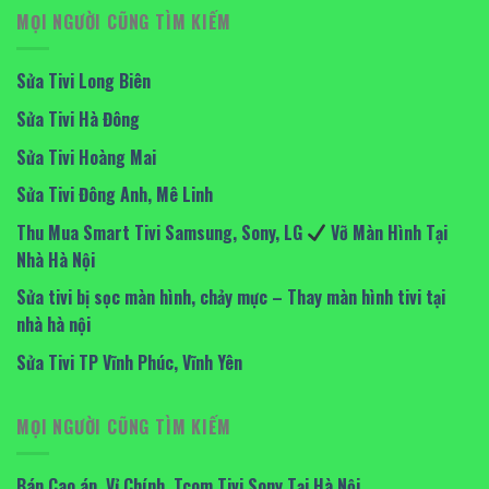
MỌI NGƯỜI CŨNG TÌM KIẾM
Sửa Tivi Long Biên
Sửa Tivi Hà Đông
Sửa Tivi Hoàng Mai
Sửa Tivi Đông Anh, Mê Linh
Thu Mua Smart Tivi Samsung, Sony, LG
Vỡ Màn Hình Tại
Nhà Hà Nội
Sửa tivi bị sọc màn hình, chảy mực – Thay màn hình tivi tại
nhà hà nội
Sửa Tivi TP Vĩnh Phúc, Vĩnh Yên
MỌI NGƯỜI CŨNG TÌM KIẾM
Bán Cao áp, Vỉ Chính, Tcom Tivi Sony Tại Hà Nội