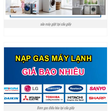
sửa máy giặt tại cầu giấy
Bơm gas điều hòa tại cầu giấy