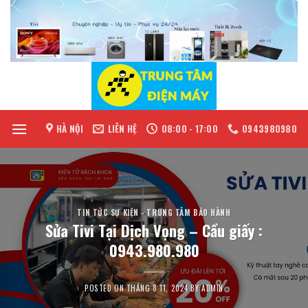
Skip
to
content
HÀ NỘI
LIÊN HỆ
08:00 - 17:00
0943980980
TIN TỨC SỰ KIỆN - TRUNG TÂM BẢO HÀNH
Sửa Tivi Tại Dịch Vọng – Cầu giấy :
0943.980.980
POSTED ON
THÁNG 8 11, 2024
BY
ADMIN