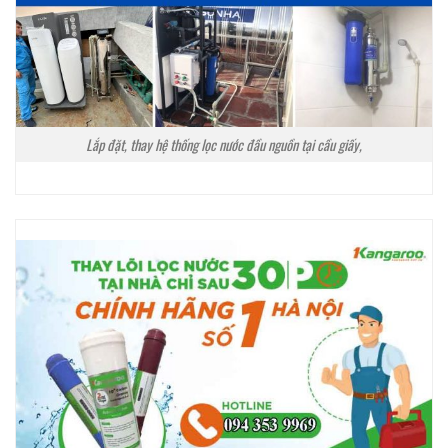
Lắp đặt, thay hệ thống lọc nước đầu nguồn tại cầu giấy,