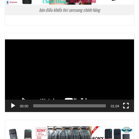
bán điều khiển tivi samsung chính hãng
Trình
chơi
Video
00:00
01:04