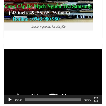
bán bo mạch tivi tại cầu giấy
Trình
chơi
Video
00:00
01:06