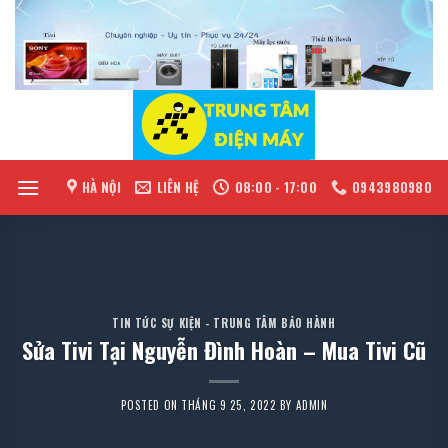
Skip
to
content
HÀ NỘI
LIÊN HỆ
08:00 - 17:00
0943980980
TIN TỨC SỰ KIỆN - TRUNG TÂM BẢO HÀNH
Sửa Tivi Tại Nguyễn Đình Hoàn – Mua Tivi Cũ
POSTED ON
THÁNG 9 25, 2022
BY
ADMIN