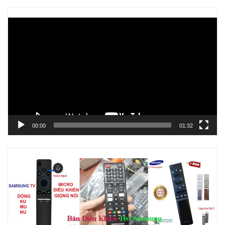
Trình
chơi
Video
00:00
01:32