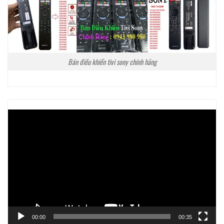
Bán điều khiển tivi sony chính hãng
Trình
chơi
Video
00:00
00:35