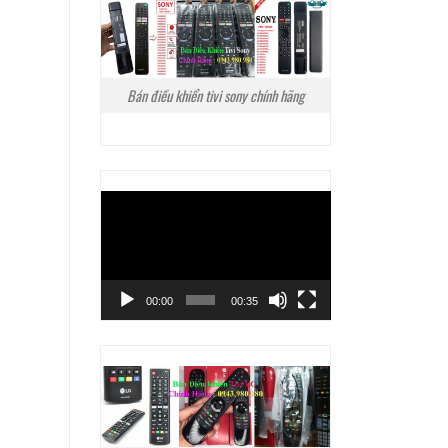
Bán điều khiển tivi sony chính hãng
Trình
chơi
Video
00:00
00:35