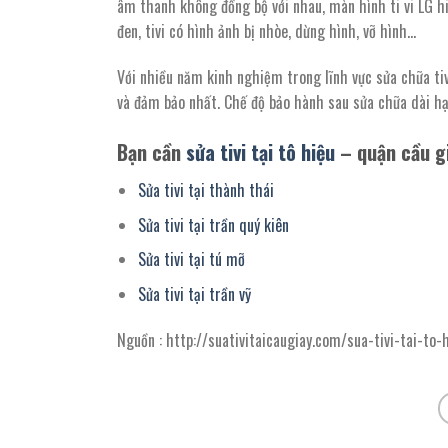
âm thanh không đồng bộ với nhau, màn hình ti vi LG hi
đen, tivi có hình ảnh bị nhòe, dừng hình, vỡ hình…
Với nhiều năm kinh nghiệm trong lĩnh vực sửa chữa ti
và đảm bảo nhất. Chế độ bảo hành sau sửa chữa dài h
Bạn cần
sửa tivi tại tô hiệu
–
quận cầu g
Sửa tivi tại thành thái
Sửa tivi tại trần quý kiên
Sửa tivi tại tú mỡ
Sửa tivi tại trần vỹ
Nguồn : http://suativitaicaugiay.com/sua-tivi-tai-to-