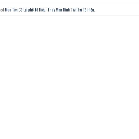
ged
Mua Tivi Cũ tại phố Tô Hiệu
,
Thay Màn Hình Tivi Tại Tô Hiệu
.