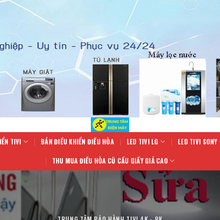
IỂN TIVI
BÁN ĐIỀU KHIỂN ĐIỀU HÒA
LED TIVI LG
LED TIVI SONY
THU MUA ĐIỀU HÒA CŨ CẦU GIẤY GIÁ CAO
TRUNG TÂM BẢO HÀNH TIVI 4K - 8K