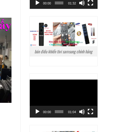
00:00
01:32
bán điều khiển tivi samsung chính hãng
Trình
chơi
Video
00:00
01:04