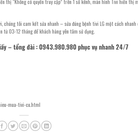
ển thị “Không có quyền truy cập” trên 1 số kênh, màn hình Tivi hiển thị 
vi, chúng tôi cam kết sửa nhanh – sửa đúng bệnh tivi LG một cách nhanh
ạn từ 03-12 tháng để khách hàng yên tâm sử dụng.
iấy –
tổng đài : 0943.980.980
phục vụ nhanh 24/7
hieu-mua-tivi-cu.html