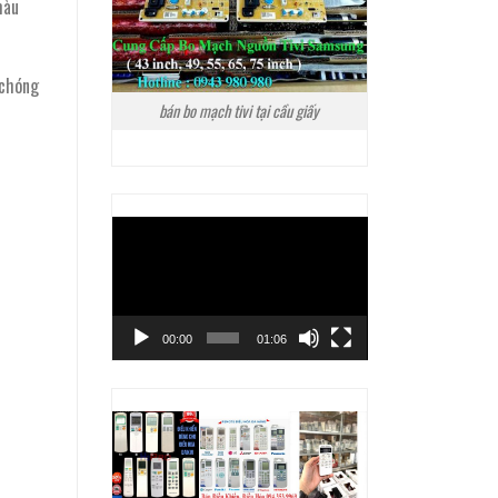
màu
 chóng
bán bo mạch tivi tại cầu giấy
Trình
chơi
Video
00:00
01:06