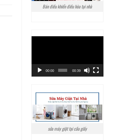
Bán điều khiển điều hòa tại nhà
Trình
chơi
Video
00:00
00:39
sửa máy giặt tại cầu giấy