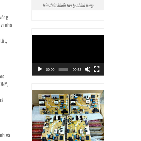
bán điều khiển tivi lg chính hãng
 vòng
ivi nhà
Trình
tắt,
chơi
Video
00:00
00:53
ược
SONY,
hà
ảnh và