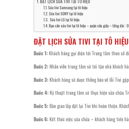
ĐẶT LỊCH SỬA TIVI TẠI TÔ HIỆU
Sửa tivi Samsung tại tô hiệu
Sửa tivi SONY tại tô hiệu
Sửa tivi LG tại tô hiệu
Bạn cần sửa tivi tại tô hiệu – quận cầu giấy – tổng đài
ĐẶT LỊCH SỬA TIVI TẠI TÔ HIỆU
Bước 1:
Khách hàng gọi điện tới Trung tâm theo số đi
Bước 2:
Nhân viên trung tâm sẽ tới tận nhà khách hàn
Bước 3:
Khách hàng sẽ được thông báo về lỗi Tivi gặp
Bước 4:
Kỹ thuật trung tâm sẽ thực hiện sữa chữa Ti
Bước 5:
Bàn giao lắp đặt lại Tivi khi hoàn thiện. Kh
Bước 6:
Kết thúc việc sữa chữa – khách hàng tiến h