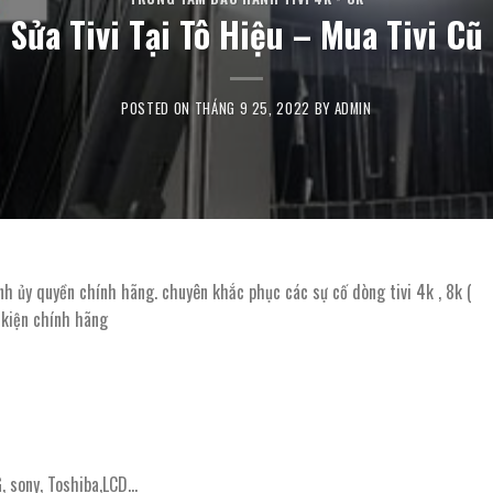
Sửa Tivi Tại Tô Hiệu – Mua Tivi Cũ
POSTED ON
THÁNG 9 25, 2022
BY
ADMIN
ánh ủy quyền chính hãng. chuyên khắc phục các sự cố dòng tivi 4k , 8k (
 kiện chính hãng
, sony, Toshiba,LCD…