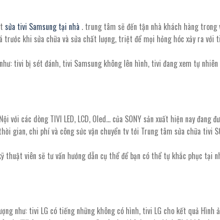
ật
sửa tivi Samsung tại nhà
. trung tâm sẽ đến tận nhà khách hàng trong
trước khi sửa chữa và sửa chất lượng, triệt để mọi hỏng hóc xảy ra với t
ư: tivi bị sét đánh, tivi Samsung không lên hình, tivi đang xem tự nhiên 
ội với các dòng TIVI LED, LCD, Oled… của SONY sản xuất hiện nay đang đ
ời gian, chi phí và công sức vận chuyển tv tới Trung tâm sửa chữa tivi 
 kỹ thuật viên sẽ tư vấn hướng dẫn cụ thể để bạn có thể tự khắc phục tại n
ợng như: tivi LG có tiếng những không có hình, tivi LG cho kết quả Hình 